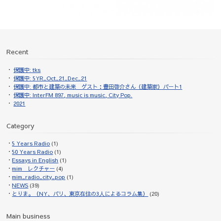
Recent
保護中: tks
保護中: 5YR_Oct_21_Dec_21
保護中: 都市と建築の未来 ゲスト：豊田啓介さん（建築家）パート1
保護中: InterFM 897, music is music, City Pop.
2021
Category
5 Years Radio
(1)
50 Years Radio
(1)
Essays in English
(1)
mim レクチャー
(4)
mim_radio_city_pop
(1)
NEWS
(39)
とりま。（NY、パリ、東京在住の3人によるコラム集）
(20)
Main business