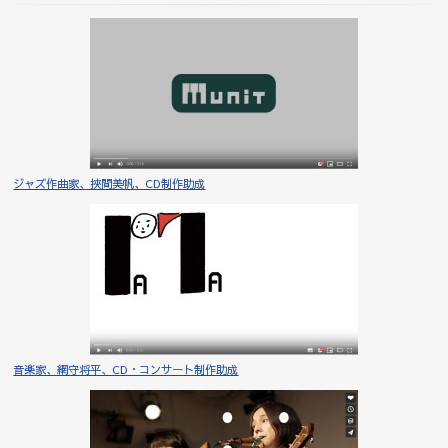
ジャズ作曲家、挾間美帆、CD制作助成
音楽家、網守将平、CD・コンサート制作助成