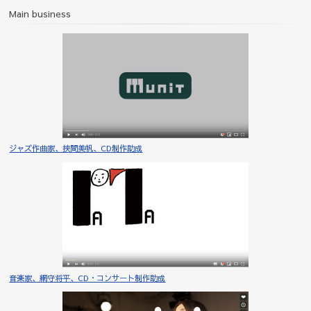
Main business
ジャズ作曲家、挾間美帆、CD制作助成
音楽家、網守将平、CD・コンサート制作助成