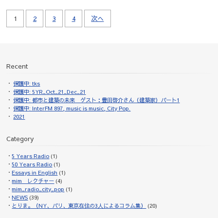
1
2
3
4
次へ
Recent
保護中: tks
保護中: 5YR_Oct_21_Dec_21
保護中: 都市と建築の未来 ゲスト：豊田啓介さん（建築家）パート1
保護中: InterFM 897, music is music, City Pop.
2021
Category
5 Years Radio
(1)
50 Years Radio
(1)
Essays in English
(1)
mim レクチャー
(4)
mim_radio_city_pop
(1)
NEWS
(39)
とりま。（NY、パリ、東京在住の3人によるコラム集）
(20)