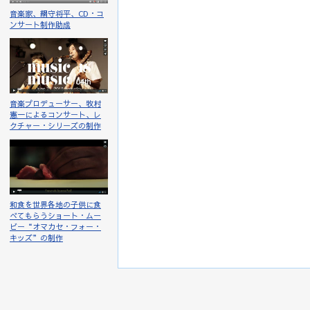
音楽家、網守将平、CD・コ
ンサート制作助成
音楽プロデューサー、牧村
憲一によるコンサート、レ
クチャー・シリーズの制作
和食を世界各地の子供に食
べてもらうショート・ムー
ビー“オマカセ・フォー・
キッズ”の制作
最終更新 2022年02月26日 07:41