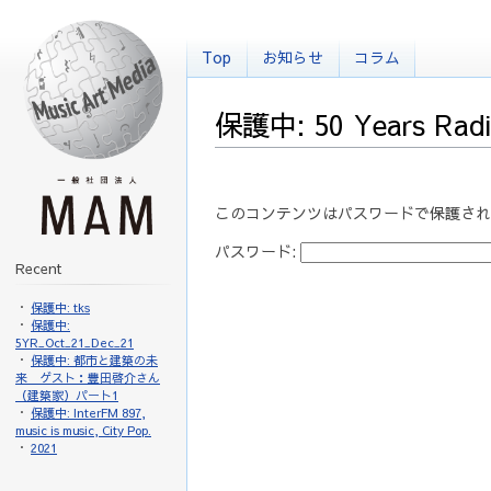
Top
お知らせ
コラム
保護中: 50 Years Ra
このコンテンツはパスワードで保護され
パスワード:
Recent
保護中: tks
保護中:
5YR_Oct_21_Dec_21
保護中: 都市と建築の未
来 ゲスト：豊田啓介さん
（建築家）パート1
保護中: InterFM 897,
music is music, City Pop.
2021