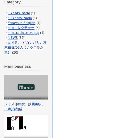
Category
5 Years Radio
(1)
50 Years Radio
(1)
Essays in English
(1)
mim レクチャー
(4)
mim_radio_city_pop
(1)
NEWS
(39)
とりま。（NY、パリ、東
京在住の3人によるコラム
集）
(20)
Main business
ジャズ作曲家、挾間美帆、
CD制作助成