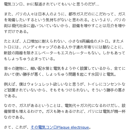
電気コンロ、IHに駆逐されていてもいいと思うのだが…
また、パリの人々は日本人のように、都市ガスだのにこだわって、ガス
を常備したいするという気持ちがないと思われる。というより、パリの
街は現代社会に追いついていないから、設備を増やすことは厄介を増や
すだけである。
たとえば、人口増加に耐えられない、小さな6両編成のメトロ。またメ
トロには、ハンディキャップのある人や子連れ年寄りには酷なことに、
新設の路線を除きエレベーターもエスカレーターもない。しかもあって
もしょっちゅう止まっている。
昔々の建物に、細い配水管と電気をようやく設置しているから、全てに
おいて使い勝手が悪く、しょっちゅう問題を起こす水回りと電気。
例えば、僕はウォシュレット欲しいなと思うが、トイレにコンセントな
ど設置されていないから、そもそもつけられない。そういう勝手の悪さ
である。
なので、ガスがあるということは、電気代＋ガス代になるわけだし、設
備管理も増えるわけで。ガスも時々あるけれど、パリには電気が精一杯
なのである。
さて、これが、
その電気コンロPlaque électrique
。