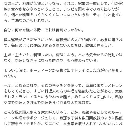
女の人が、料理が苦痛というなら、それは、家事の一環として、何か家
族に食べさせなきゃということで、レシピを頭の中でひねり出しなが
ら、何とか料理をつくらなくてはいけないというルーティーンと化すか
ら、苦痛なのかもしれない。
自分に何かを強いる時、それは苦痛でしかない。
僕は運転が好きだからいいが、運転嫌いの人が相当いて、必要に迫られ
て、毎日のように運転せざるを得ない人たちは、結構苦痛らしい。
主婦・主夫でも、料理したい。料理しよう。という気合からの行動では
なく、料理しなきゃになった時点で、もう終わっている。
そういう時は、ルーティーンから抜け出すトライはした方がいいかもし
れない。
一度、とある会社で、そこのキッチンを使って、家庭に来てレストラン
をしてくださる、すごい料理人の方の料理を堪能したことがある。家庭
をレストランにするというひねった趣で、めちゃくちゃ面白いし、私的
空間で料理人を呼んで料理を食べれるなんて素敵だ。
こんな風に職人さんを家に呼んじゃう。とか、母親や妻としてのルーテ
ィーン料理をサボタージュして、旦那や子供を数日間奴隷のように酷使
して家事をさせるとか、なにかゲーム要素を取り入れてもいいかもしれ