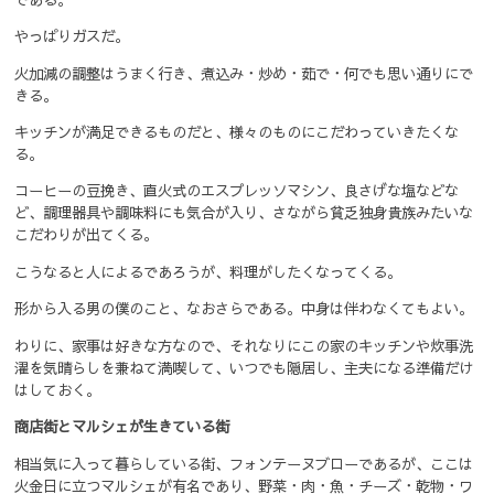
やっぱりガスだ。
火加減の調整はうまく行き、煮込み・炒め・茹で・何でも思い通りにで
きる。
キッチンが満足できるものだと、様々のものにこだわっていきたくな
る。
コーヒーの豆挽き、直火式のエスプレッソマシン、良さげな塩などな
ど、調理器具や調味料にも気合が入り、さながら貧乏独身貴族みたいな
こだわりが出てくる。
こうなると人によるであろうが、料理がしたくなってくる。
形から入る男の僕のこと、なおさらである。中身は伴わなくてもよい。
わりに、家事は好きな方なので、それなりにこの家のキッチンや炊事洗
濯を気晴らしを兼ねて満喫して、いつでも隠居し、主夫になる準備だけ
はしておく。
商店街とマルシェが生きている街
相当気に入って暮らしている街、フォンテーヌブローであるが、ここは
火金日に立つマルシェが有名であり、野菜・肉・魚・チーズ・乾物・ワ