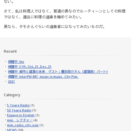
ない。
さて、私は料理人ではなく、普通の男なのでルーティーンとしての料理
ではなく、適当に料理の道楽を極めてみたい。
男なら、タモさんぐらいの道楽者にはなってみたいものだ。
Recent
保護中: tks
保護中: 5YR_Oct_21_Dec_21
保護中: 都市と建築の未来 ゲスト：豊田啓介さん（建築家）パート1
保護中: InterFM 897, music is music, City Pop.
2021
Category
5 Years Radio
(1)
50 Years Radio
(1)
Essays in English
(1)
mim レクチャー
(4)
mim_radio_city_pop
(1)
NEWS
(39)