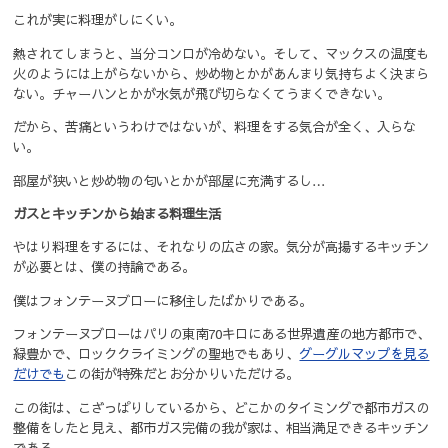
これが実に料理がしにくい。
熱されてしまうと、当分コンロが冷めない。そして、マックスの温度も
火のようには上がらないから、炒め物とかがあんまり気持ちよく決まら
ない。チャーハンとかが水気が飛び切らなくてうまくできない。
だから、苦痛というわけではないが、料理をする気合が全く、入らな
い。
部屋が狭いと炒め物の匂いとかが部屋に充満するし…
ガスとキッチンから始まる料理生活
やはり料理をするには、それなりの広さの家。気分が高揚するキッチン
が必要とは、僕の持論である。
僕はフォンテーヌブローに移住したばかりである。
フォンテーヌブローはパリの東南70キロにある世界遺産の地方都市で、
緑豊かで、ロッククライミングの聖地でもあり、
グーグルマップを見る
だけでも
この街が特殊だとお分かりいただける。
この街は、こざっぱりしているから、どこかのタイミングで都市ガスの
整備をしたと見え、都市ガス完備の我が家は、相当満足できるキッチン
である。