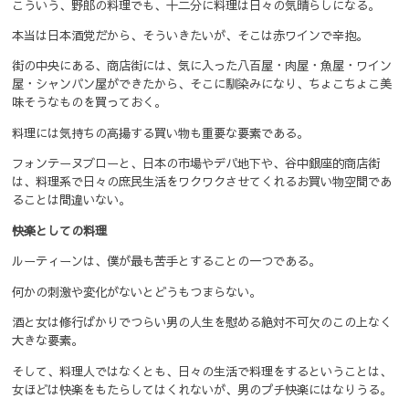
こういう、野郎の料理でも、十二分に料理は日々の気晴らしになる。
本当は日本酒党だから、そういきたいが、そこは赤ワインで辛抱。
街の中央にある、商店街には、気に入った八百屋・肉屋・魚屋・ワイン
屋・シャンパン屋ができたから、そこに馴染みになり、ちょこちょこ美
味そうなものを買っておく。
料理には気持ちの高揚する買い物も重要な要素である。
フォンテーヌブローと、日本の市場やデパ地下や、谷中銀座的商店街
は、料理系で日々の庶民生活をワクワクさせてくれるお買い物空間であ
ることは間違いない。
快楽としての料理
ルーティーンは、僕が最も苦手とすることの一つである。
何かの刺激や変化がないとどうもつまらない。
酒と女は修行ばかりでつらい男の人生を慰める絶対不可欠のこの上なく
大きな要素。
そして、料理人ではなくとも、日々の生活で料理をするということは、
女ほどは快楽をもたらしてはくれないが、男のプチ快楽にはなりうる。