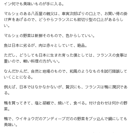
イン何でも美味いものが手に入る。
マルシェのある八百屋の親父は、車寅次郎ばりの口上で、お買い得の掛
け声をあげるので、どうやらフランスにも紋切り型の口上があるらし
い。
マルシェの野菜は新鮮そのもので、色からしていい。
魚は日本に劣るが、肉は赤々としていて、絶品。
ただし、どうしても日本に生まれ育った僕としては、フランスの食事は
重いので、軽い料理の方がいい。
なんだかんだ、自然と地場のもので、和風のようなものを試行錯誤して
いくことになる。
例えば、日本ではなかなかないが、贅沢にも、フランスは鴨に潤沢であ
る。
鴨を買ってきて、塩と胡椒で、焼いて、食べる。付け合わせは何かの野
菜。
鴨で、ウイキョウだのアンディーブだのの野菜をブッ込んで鍋にしても
美味い。