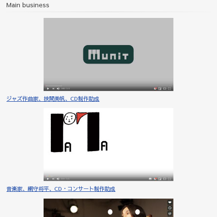
Main business
ジャズ作曲家、挾間美帆、CD制作助成
音楽家、網守将平、CD・コンサート制作助成