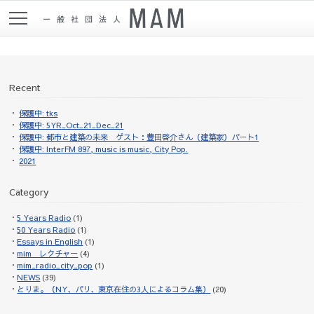
Recent
保護中: tks
保護中: 5YR_Oct_21_Dec_21
保護中: 都市と建築の未来 ゲスト：豊田啓介さん（建築家）パート1
保護中: InterFM 897, music is music, City Pop.
2021
Category
5 Years Radio
(1)
50 Years Radio
(1)
Essays in English
(1)
mim レクチャー
(4)
mim_radio_city_pop
(1)
NEWS
(39)
とりま。（NY、パリ、東京在住の3人によるコラム集）
(20)