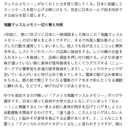
マッスルメモリー」がむくむくと力を取り戻してくる。日本に到着して
スーツケースを取り上げる時にはもう、完全に日本ルールで街を闊歩で
きる自分を取り戻します。
常識マッスルメモリー切り替え失敗
1年前に、実に7年ぶりに日本に一時帰国をした時はこの「常識マッスル
メモリー」の切り替えを上手くできずに、まるで外国人観光客のように
ズレた行動を連発してしまいました。他人でも目が合うとニコっと微笑
を作る。レストランやスーパーの店員に挨拶をする。レジの横のお金を
入れるトレーを無視して、店員に現金を押し付け続ける。小さな歩道で
車が通っていない時に身体が信号無視をしたくてウズウズする（ニュー
ヨークでは警察官も歩道の信号無視をします）。リュックのチャックが
空いている人がいると呼び止めて教えてしまう。電車の駆け込み乗車は
もちろん、眼の前で閉じそうになる電車のドアを手で抑えたくなる衝動
に襲われる。などです。挙げればキリがありません。
中でも抵抗するのが難しい「アメリカ常識マッスルメモリー」がハグや
握手です。日本に帰って高校や大学の友人と久しぶりに会って「おぉ
ー！」と興奮するとつい考える前に身体が両手を広げてハグをしようと
自動運転を開始するわけです。「違う違う、この人とはハグはしないん
だった」と脳みそが身体を制止する必要があります。と、こんなことを
書くと「アメリカかぶれがイキがってるな」と言われそうですが、実は