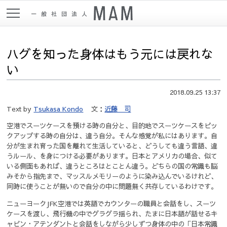
ハグを知った身体はもう元には戻れな
い
2018.09.25 13:37
Text by
Tsukasa Kondo
文：
近藤 司
空港でスーツケースを預ける時の自分と、目的地でスーツケースをピッ
クアップする時の自分は、違う自分。そんな感覚が私にはあります。自
分が生まれ育った国を離れて生活していると、どうしても違う言語、違
うルール、を身につける必要があります。日本とアメリカの場合、似て
いる側面もあれば、違うところはとことん違う。どちらの国の常識も脳
みそから指先まで、マッスルメモリーのように染み込んでいるけれど、
同時に使うことが無いので自分の中に問題無く共存しているわけです。
ニューヨークJFK空港では英語でカウンターの職員と会話をし、スーツ
ケースを渡し、飛行機の中でグラグラ揺られ、たまに日本語が話せるキ
ャビン・アテンダントと会話をしながら少しずつ身体の中の「日本常識