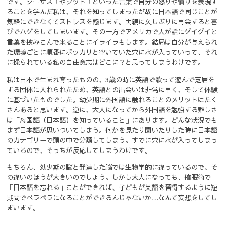
です。ジーザス！やシット！といった言葉で自分の怒りや憤りを表現す
ることを学んだ私は、それを知ってしまったが故に日本語で同じことが
気軽にできなくてストレスを感じます。両親に久しぶりに再会すると喜
びでハグをしてしまいます。その一方でアメリカで人が話にグイグイと
言葉を挟みこんで来ることにイライラもします。結局は自分が与えられ
た環境ごとに順番にポッカリと空いていた穴に水が入っていって、それ
に操られている私の自由意志はどこに？と思ってしまうわけです。
私は日本で生まれ育ったものの、3歳の時に英語で歌って遊んで芝居を
する団体に入れられたため、英語との出会いは非常に早く、そして体験
に基づいたものでした。幼少期に外国語に触れることのメリットはたく
さんあると思います。逆に、大人になってから外国語を勉強する難しさ
は「母国語（日本語）を知っていること」にあります。どんな状況でも
まず日本語が思いついてしまう。何かを見たり聞いたりした時に日本語
のカテゴリーで頭の中で分類してしまう。すでに穴に水が入ってしまっ
ているので、そっちが反応してしまうわけです。
もちろん、幼少期の脳と発達した脳では生物学的に違っているので、そ
の違いのほうが大きいのでしょう。しかし大人になっても、催眠術で
「日本語を忘れる」ことができれば、子どもが英語を習得するように短
期間でペラペラになることができるんじゃないか…なんて妄想をしてし
まいます。
=========