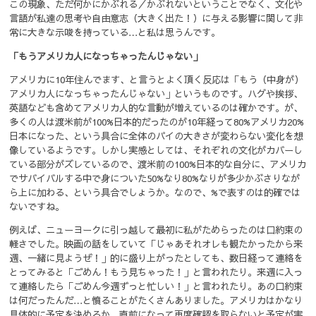
この現象、ただ何かにかぶれる／かぶれないということでなく、文化や
言語が私達の思考や自由意志（大きく出た！）に与える影響に関して非
常に大きな示唆を持っている…と私は思うんです。
「もうアメリカ人になっちゃったんじゃない」
アメリカに10年住んでます、と言うとよく頂く反応は「もう（中身が）
アメリカ人になっちゃったんじゃない」というものです。ハグや挨拶、
英語なども含めてアメリカ人的な言動が増えているのは確かです。が、
多くの人は渡米前が100%日本的だったのが10年経って80%アメリカ20%
日本になった、という具合に全体のパイの大きさが変わらない変化を想
像しているようです。しかし実感としては、それぞれの文化がカバーし
ている部分がズレているので、渡米前の100%日本的な自分に、アメリカ
でサバイバルする中で身についた50%なり80%なりが多少かぶさりなが
ら上に加わる、という具合でしょうか。なので、%で表すのは的確では
ないですね。
例えば、ニューヨークに引っ越して最初に私がためらったのは口約束の
軽さでした。映画の話をしていて「じゃあそれオレも観たかったから来
週、一緒に見ようぜ！」的に盛り上がったとしても、数日経って連絡を
とってみると「ごめん！もう見ちゃった！」と言われたり。来週に入っ
て連絡したら「ごめん今週ずっと忙しい！」と言われたり。あの口約束
は何だったんだ…と憤ることがたくさんありました。アメリカはかなり
具体的に予定を決めるか、直前になって再度確認を取らないと予定が実