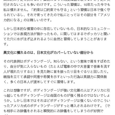
行されないことも多いわけです。こういった習慣は、10年たった今でも
私は慣れません。「約束は口約束でも守る」という習慣は日本で強く守
られているし、それで育ってきたので私にとってはその部分を「アメリ
カ的になる」のは難しいのです。
しかし日本的な慣習の中に存在していないもの、日本的なコミュニケー
ションでは表現方法が無かったもの、に関してはまるでポッカリと開い
てた穴に水が注ぎ込まれるように自然と習得してしまうことがありま
す。
異文化に慣れるのは、日本文化がカバーしていない部分から
その代表例はボディランゲージ。知らない、という意味で肩をすぼめた
り、自分が気に入らないもの（たとえば電車の中で大音量で音楽を流す
人が現れたりすると）を見た時に首を振ったり目をぐるりと回したり。
親指を立てて承認や同意や称賛を示すといった行為は英語力に関係無
く、多くの日本人が渡米してすぐに習得します。
これは想像ですが、ボディランゲージが強い文化圏の人はアメリカに引
っ越してもボディランゲージは母国のものが強く残るのではないでしょ
うか。しかし日本ではそれほどボディランゲージは強くないのでこうい
ったアメリカ式のボディランゲージがすっと導入されるわけです。（で
も相手にお辞儀をされると瞬発的にお辞儀をしてしまうのが好例で