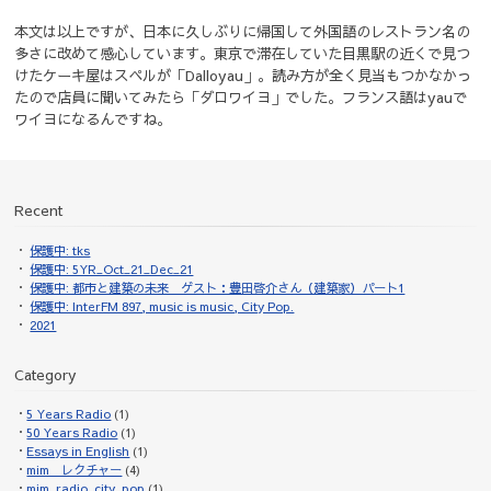
本文は以上ですが、日本に久しぶりに帰国して外国語のレストラン名の
多さに改めて感心しています。東京で滞在していた目黒駅の近くで見つ
けたケーキ屋はスペルが「Dalloyau」。読み方が全く見当もつかなかっ
たので店員に聞いてみたら「ダロワイヨ」でした。フランス語はyauで
ワイヨになるんですね。
Recent
保護中: tks
保護中: 5YR_Oct_21_Dec_21
保護中: 都市と建築の未来 ゲスト：豊田啓介さん（建築家）パート1
保護中: InterFM 897, music is music, City Pop.
2021
Category
5 Years Radio
(1)
50 Years Radio
(1)
Essays in English
(1)
mim レクチャー
(4)
mim_radio_city_pop
(1)