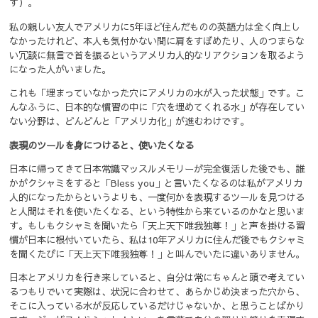
す）。
私の親しい友人でアメリカに5年ほど住んだものの英語力は全く向上し
なかったけれど、本人も気付かない間に肩をすぼめたり、人のつまらな
い冗談に無言で首を振るというアメリカ人的なリアクションを取るよう
になった人がいました。
これも「埋まっていなかった穴にアメリカの水が入った状態」です。こ
んなふうに、日本的な慣習の中に「穴を埋めてくれる水」が存在してい
ない分野は、どんどんと「アメリカ化」が進むわけです。
表現のツールを身につけると、使いたくなる
日本に帰ってきて日本常識マッスルメモリーが完全復活した後でも、誰
かがクシャミをすると「Bless you」と言いたくなるのは私がアメリカ
人的になったからというよりも、一度何かを表現するツールを見つける
と人間はそれを使いたくなる、という特性から来ているのかなと思いま
す。もしもクシャミを聞いたら「天上天下唯我独尊！」と声を掛ける習
慣が日本に根付いていたら、私は10年アメリカに住んだ後でもクシャミ
を聞くたびに「天上天下唯我独尊！」と叫んでいたに違いありません。
日本とアメリカを行き来していると、自分は常にちゃんと頭で考えてい
るつもりでいて実際は、状況に合わせて、あらかじめ決まった穴から、
そこに入っている水が反応しているだけじゃないか、と思うことばかり