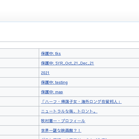
保護中: tks
保護中: 5YR_Oct_21_Dec_21
2021
保護中: testing
保護中: map
「ハーフ・帰国子女・海外ロング在留邦人」
ニュートラルな街、トロント。
牧村憲一・プロフィール
世界一謎な映画館？！