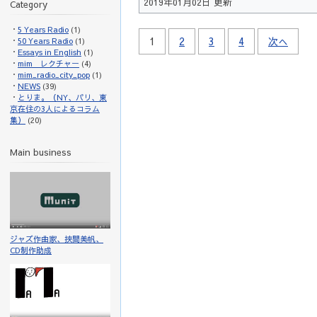
2019年01月02日 更新
Category
5 Years Radio
(1)
1
2
3
4
次へ
50 Years Radio
(1)
Essays in English
(1)
mim レクチャー
(4)
mim_radio_city_pop
(1)
NEWS
(39)
とりま。（NY、パリ、東
京在住の3人によるコラム
集）
(20)
Main business
ジャズ作曲家、挾間美帆、
CD制作助成