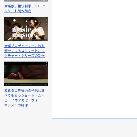
音楽家、網守将平、CD・コ
ンサート制作助成
音楽プロデューサー、牧村
憲一によるコンサート、レ
クチャー・シリーズの制作
和食を世界各地の子供に食
べてもらうショート・ムー
ビー“オマカセ・フォー・
キッズ”の制作
最終更新 2022年02月26日 07:41