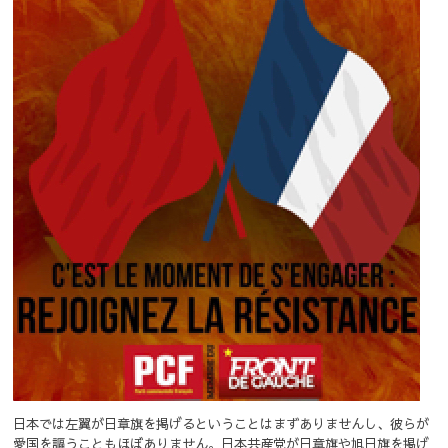
日本では左翼が日章旗を掲げるということはまずありませんし、彼らが
愛国を謳うこともほぼありません。日本共産党が日章旗や旭日旗を掲げ