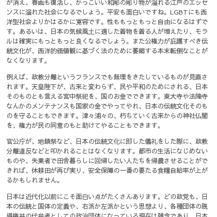
が消え、春画も復活し、かっこいい和彫の彫り物が溢れる江戸のエッセ
ンスに溢れた社会になるでしょう。平安も面白いですね。
LGBTにも西
洋型社会よりかはるかに寛容です。性ももっともっと自由になるはずで
す。
あるいは、日本の気候風土に適した着物を着る人が増えたり、モラ
ルは確実にもっともっと良くなるでしょう。
また公権力が庇護すべき伝
統文化が、西洋的価値観に基づく法のために萎縮する本末転倒なことが
なくなります。
例えば、政教分離というフランスでも無理をきたしているものが見直さ
れます。
天皇陛下が、古来と変わらず、民や平和のためにされる、日本
そのものとも言える宮中祭祀を、国のお金でできます。
東大寺や法隆寺
なんかのメンテナンスも国家の金でやってやれ、日本の伝統文化そのも
のを守ることもできます。
津々浦々の、朽ちていく古来からの神社仏閣
を、権力が民の同意のもと助けてやることもできます。
官公庁が、地鎮祭など、日本の伝統文化に即した儀礼をした際に、政教
分離違反などと叩かれることはなくなります。
都市の生活になじめない
ものや、失業者で田舎暮らしに回帰したい人たちを帰農させることがで
きれば、休耕田が再び実り、安全保障の一番の要たる食糧自給率が上が
るかもしれません。
日本は近代化以前にこそ面白い点がたくさんあります。
どの政党も、日
本の伝統と国体の定義や、右派か左派かという思想より、各種団体の既
得権益の代弁者としての政治団体になっている現在は残念であり、日本