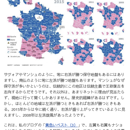
サヴォアやマンシュのように、常に右派が勝つ保守地盤もあるにはあり
ますし、南仏のように常に左派が勝つ地盤もあります。
マンシュがなぜ
保守派が多いかというのは、伝統的にこの地区は伝統主義で王政復古を
志向するからだそうです。
それ以外は、あまりネットに理由が見当たら
ず、現地に行って聞くしかありません。歴史的経緯があるはずです。
し
かし、ほとんどの地域は左派が勝つときもあれば右派が勝つときもあ
る。2015年からは今に続く通り、右派が盛り上がってきているように見
えますし、2008年は左派旋風があったようです。
これは、私のブログの「
黄色いベスト（3）
」で、左翼も右翼もナショ