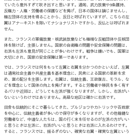
ていたら意外すぎて吹き出すと思います。
通常、武力放棄や9条護持、
反権力・人権・労働者の保護などを掲げ、日本の国体は論じませんし、
極左団体の支持を得ることから、反日と呼ばれていますが、こちらの左
翼はアナーキストを除いてナショナリストですから、反仏とは呼ばれま
せん。
また、フランスの軍備放棄・核武装放棄なども極端な反戦団体や反核団
体を除けば、主張しません。国家の自衛権の問題や安全保障の問題は、
右派も左派も意見が同じことが多いわけです。
戦争は嫌いでも、国軍は
大切にされ、国家の安全保障は第一であります。
では、フランスでは何をもって左翼と右翼を分かつのかといえば、左翼
は通常社会主義や共産主義を基本理念に、民衆による国家の革新を求
め、富の配分を主張します。
右翼は、伝統主義、王政復古、モラル、な
どを理念として国体の向上を掲げます。
すると労働者や移民を多く有す
るパリや近郊は、どうしても左派が強くなりますが、しかし、右派がい
ないというわけではありません。高級な地区は確かに右派です。
田舎も伝統的にそこで暮らしてきた、ブルジョワやカトリックや百姓家
を中心に、伝統主義者が多いので保守が多くなりますが、その他穏健な
労働者など、中道な人たちは、国の行く末を任せるのが左派の方がいい
と思うときは左派に、右派がいいと思うときは右派に入れるわけです。
すると、フランスでは、揺るぎのない、確実な右翼・確実な左翼という