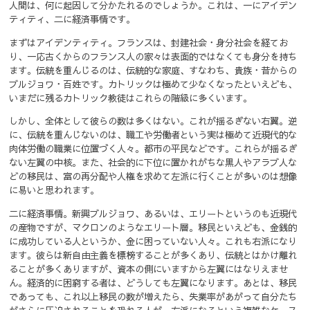
人間は、何に起因して分かたれるのでしょうか。
これは、一にアイデン
ティティ、二に経済事情です。
まずはアイデンティティ。
フランスは、封建社会・身分社会を経てお
り、一応古くからのフランス人の家々は表面的ではなくても身分を持ち
ます。
伝統を重んじるのは、伝統的な家庭、すなわち、貴族・昔からの
ブルジョワ・百姓です。
カトリックは極めて少なくなったといえども、
いまだに残るカトリック教徒はこれらの階級に多くいます。
しかし、全体として彼らの数は多くはない。これが揺るぎない右翼。
逆
に、伝統を重んじないのは、職工や労働者という実は極めて近現代的な
肉体労働の職業に位置づく人々。都市の平民などです。これらが揺るぎ
ない左翼の中核。また、社会的に下位に置かれがちな黒人やアラブ人な
どの移民は、富の再分配や人権を求めて左派に行くことが多いのは想像
に易いと思われます。
二に経済事情。
新興ブルジョワ、あるいは、エリートというのも近現代
の産物ですが、マクロンのようなエリート層。移民といえども、金銭的
に成功している人というか、金に困っていない人々。これも右派になり
ます。彼らは新自由主義を標榜することが多くあり、伝統とはかけ離れ
ることが多くありますが、資本の側にいますから左翼にはなりえませ
ん。
経済的に困窮する者は、どうしても左翼になります。
あとは、移民
であっても、これ以上移民の数が増えたら、失業率があがって自分たち