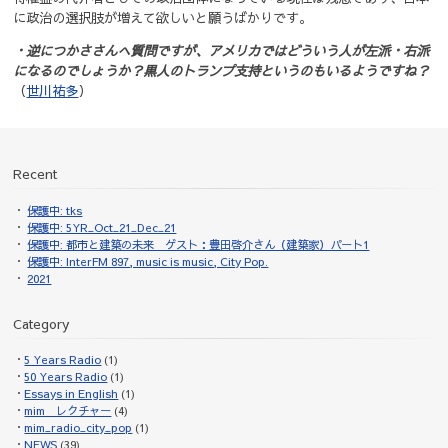
に政治の選択肢が増えて欲しいと願うばかりです。
・逆につかささんへ質問ですが、アメリカではどういう人が左派・右派
になるのでしょうか？
黒人のトランプ支持というのもいるようですね？
（
世川祐多
）
Recent
保護中: tks
保護中: 5YR_Oct_21_Dec_21
保護中: 都市と建築の未来 ゲスト：豊田啓介さん（建築家）パート1
保護中: InterFM 897, music is music, City Pop.
2021
Category
5 Years Radio
(1)
50 Years Radio
(1)
Essays in English
(1)
mim レクチャー
(4)
mim_radio_city_pop
(1)
NEWS
(39)