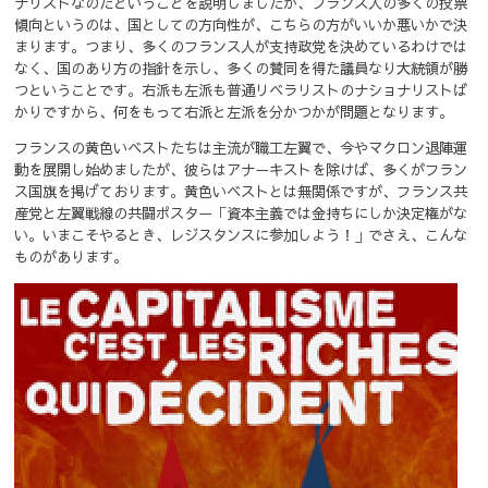
ナリストなのだということを説明しましたが、フランス人の多くの投票
傾向というのは、国としての方向性が、こちらの方がいいか悪いかで決
まります。
つまり、多くのフランス人が支持政党を決めているわけでは
なく、国のあり方の指針を示し、多くの賛同を得た議員なり大統領が勝
つということです。
右派も左派も普通リベラリストのナショナリストば
かりですから、何をもって右派と左派を分かつかが問題となります。
フランスの黄色いベストたちは主流が職工左翼で、今やマクロン退陣運
動を展開し始めましたが、彼らはアナーキストを除けば、多くがフラン
ス国旗を掲げております。
黄色いベストとは無関係ですが、フランス共
産党と左翼戦線の共闘ポスター「資本主義では金持ちにしか決定権がな
い。いまこそやるとき、レジスタンスに参加しよう！」でさえ、こんな
ものがあります。