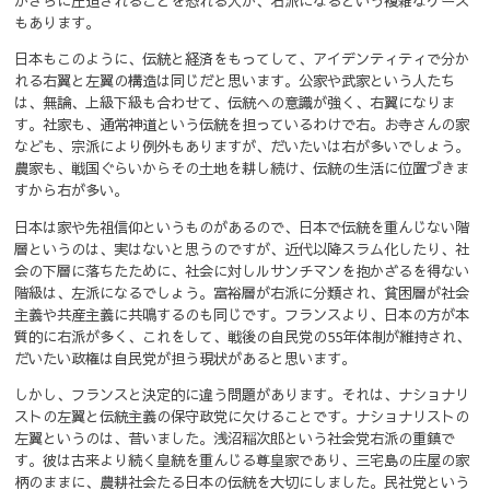
がさらに圧迫されることを恐れる人が、右派になるという複雑なケース
もあります。
日本もこのように、伝統と経済をもってして、アイデンティティで分か
れる右翼と左翼の構造は同じだと思います。
公家や武家という人たち
は、無論、上級下級も合わせて、伝統への意識が強く、右翼になりま
す。
社家も、通常神道という伝統を担っているわけで右。
お寺さんの家
なども、宗派により例外もありますが、だいたいは右が多いでしょう。
農家も、戦国ぐらいからその土地を耕し続け、伝統の生活に位置づきま
すから右が多い。
日本は家や先祖信仰というものがあるので、日本で伝統を重んじない階
層というのは、実はないと思うのですが、近代以降スラム化したり、社
会の下層に落ちたために、社会に対しルサンチマンを抱かざるを得ない
階級は、左派になるでしょう。
富裕層が右派に分類され、貧困層が社会
主義や共産主義に共鳴するのも同じです。
フランスより、日本の方が本
質的に右派が多く、これをして、戦後の自民党の55年体制が維持され、
だいたい政権は自民党が担う現状があると思います。
しかし、フランスと決定的に違う問題があります。
それは、ナショナリ
ストの左翼と伝統主義の保守政党に欠けることです。
ナショナリストの
左翼というのは、昔いました。浅沼稲次郎という社会党右派の重鎮で
す。
彼は古来より続く皇統を重んじる尊皇家であり、三宅島の庄屋の家
柄のままに、農耕社会たる日本の伝統を大切にしました。民社党という