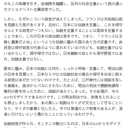
のもこの系譜を引き、自衛隊を擁護し、反共の社会主義という筋の通っ
たナショナリスト左翼政党でした。
しかし、なぜかこういう政党が消えてしまった。
フランスは共和制以前
を見据えた党があります。
反対に、日本には伝統を定義し、これを保守
せんとする政党が一つもない。
伝統を定義することとは国体を定義する
ことであり、これが日本の政治家は苦手です。
つまり、「フランスは王
様と農業だよね」というような伝統に鑑みた国のあり方の定義です。
自
民党は保守政党の代表のように言われているけれども、伝統主義ではな
い点からして、保守保守ではない。日本維新の会とかも保守野党ではあ
れ、伝統主義ではない。
歴史に鑑み、日本の伝統とは何か、しっかり吟味・定義して、明治以前
の日本を見習って、日本ならではの伝統社会の復古や保守を社会に訴え
る政党は未だかつてないわけです。
たとえば、江戸時代には局部を写し
た春画も、西洋からバカにされないために、明治の刑法で猥褻物頒布・
陳列の罪を作ったために、局部が消えてしまった。その名残が、今の
AVのモザイクであるわけです。
この明治刑法では、刺青を入れること
も禁止しましたから、あの美しい和彫はやくざが文化として守ることに
なり、やくざの象徴と化したら、今では普通の人で刺青のある人が、温
泉に行けないという愚かなことになっているわけです。
伝統政党が作られ、そこそこの勢力になれば、日本のAVからモザイク