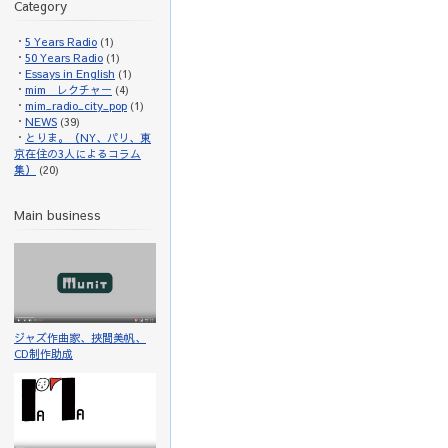
Category
5 Years Radio
(1)
50 Years Radio
(1)
Essays in English
(1)
mim レクチャー
(4)
mim_radio_city_pop
(1)
NEWS
(39)
とりま。（NY、パリ、東
京在住の3人によるコラム
集）
(20)
Main business
ジャズ作曲家、挾間美帆、
CD制作助成