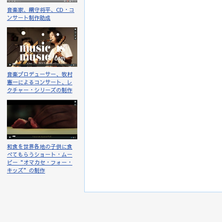
音楽家、網守将平、CD・コ
ンサート制作助成
音楽プロデューサー、牧村
憲一によるコンサート、レ
クチャー・シリーズの制作
和食を世界各地の子供に食
べてもらうショート・ムー
ビー“オマカセ・フォー・
キッズ”の制作
最終更新 2022年02月26日 07:41