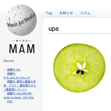
Top
お知らせ
コラム
upa
Recent
保護中: tks
保護中:
5YR_Oct_21_Dec_21
保護中: 都市と建築の未
来 ゲスト：豊田啓介さん
（建築家）パート1
保護中: InterFM 897,
music is music, City Pop.
2021