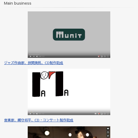
Main business
ジャズ作曲家、挾間美帆、CD制作助成
音楽家、網守将平、CD・コンサート制作助成