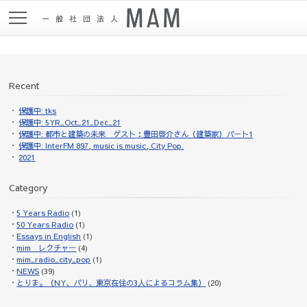
Recent
保護中: tks
保護中: 5YR_Oct_21_Dec_21
保護中: 都市と建築の未来 ゲスト：豊田啓介さん（建築家）パート1
保護中: InterFM 897, music is music, City Pop.
2021
Category
5 Years Radio
(1)
50 Years Radio
(1)
Essays in English
(1)
mim レクチャー
(4)
mim_radio_city_pop
(1)
NEWS
(39)
とりま。（NY、パリ、東京在住の3人によるコラム集）
(20)