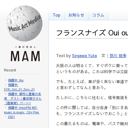
Top
お知らせ
コラム
フランスナイズ Oui 
Text by
Segawa Yuta
文：
世川 祐多
大阪の人は明るくて、すぐボケに乗って
Recent
というものがある。これは科学では立証
保護中: tks
でも、たとえば、車が全く来ない車道で
保護中:
と言わずしてなんと言おう。
5YR_Oct_21_Dec_21
保護中: 都市と建築の未
たしかに、こちらに住むと、信号無視を
来 ゲスト：豊田啓介さん
（建築家）パート1
この件に関しては、自分自身「別にまあ
保護中: InterFM 897,
music is music, City Pop.
も、フランスナイズしないでおこう」と
2021
この最たるものは、電車や、バスで絶対