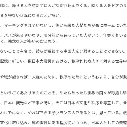
端に、降りる人を待たずに人がなだれ込んでくる。降りる人をドアのサ
るを得ない状況になることが多い。
、マーキングされていないし、後から来た人間たちが先にホームにいた
、バスが来るやいなや、随分前から待っていた人がいて、年寄りもいる
て、残念な人が多いのだと思う。
ないことで有名で、彼らが蔑視する中国人を非難することはできない。
記憶に新しい、東日本大震災における、秩序乱れぬ人々に対する世界中
や戦が起きれば、人様のために、秩序のためにという心より、自分が助
というごくあたりまえのことを、やたらめったら世界の国々が称揚し珍
、日本に観光などで来た時に、そこは日本の文化や秩序を尊重して、並
わけではなく、やればできる子フランス人であるとは、思っている。救
文化に溶け込み、郷の習俗にある程度従いつつも、日本人としての美徳