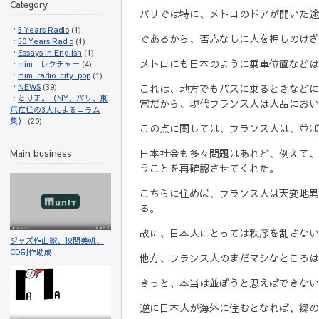
Category
パリでは特に、メトロのドアが開いた途
5 Years Radio
(1)
であるから、否応なしに人を押しのけざ
50 Years Radio
(1)
Essays in English
(1)
メトロにも日本のように乗車位置などは
mim レクチャー
(4)
mim_radio_city_pop
(1)
NEWS
(39)
これは、地方でもバスに乗るときなどに
とりま。（NY、パリ、東
常だから、現代フランス人は人品におい
京在住の3人によるコラム
集）
(20)
この点に関しては、フランス人は、並ば
日本社会も多々問題はあれど、例えて、
Main business
うことを再確認させてくれた。
こちらに住めば、フランス人は天変地異
る。
故に、日本人にとっては秩序を乱さない
ジャズ作曲家、挾間美帆、
CD制作助成
他方、フランス人のまだマシなところは
きっと、本当は並ぼうと思えばできない
逆に日本人が海外に住むとなれば、郷の