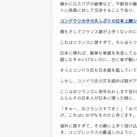
確かにロスバゲの被害など、不都合の極
トに係員に対して交渉することであり、
コンドウツカサの久しぶりの日本上陸シ
僕もさしてフランス語が上手くないのに
これはフランスに居すぎて、ちらほらフ
日本に帰れば、簡単な単語を失念してル
認しなきゃいけないのに、左に首が動い
きっとコンドウ氏も日本語を話していて、
しかし、コンドウ氏の文を読めば彼がア
ここはおフランスに長年おわします世川
ふらんすの日本人が日本に帰った時に、
「きゃー、おフランスすてき！」「おパ
が、これはいかがなものかと存じます。
海外に居すぎて、その郷に上手く溶け込
ま、コンプレックスの裏返しのように、