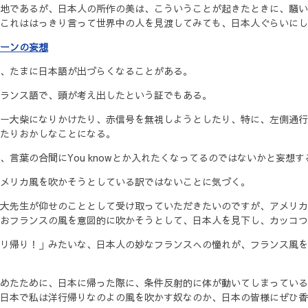
地であるが、日本人の所作の美は、こういうことが起きたときに、騒い
これははっきり言って世界中の人を見渡してみても、日本人ぐらいにし
ーンの妄想
、たまに日本語が出づらくなることがある。
ランス語で、頭が考え出したという証でもある。
ー大柴になりかけたり、赤信号を無視しようとしたり、特に、左側通行
たりおかしなことになる。
言葉の合間にYou knowとか入れたくなってるのではないかと妄想す
メリカ風を吹かそうとしている訳ではないことに気づく。
大先生が仰せのこととして受け取っていただきたいのですが、アメリカ
おフランスの風を意図的に吹かそうとして、日本人を見下し、カッコつ
リ帰り！」みたいな、日本人の妙なフランスへの憧れが、フランス風を
めたために、日本に帰った際に、条件反射的に体が動いてしまっている
日本で私は洋行帰りなのよの風を吹かす奴なのか、日本の皆様にぜひ香