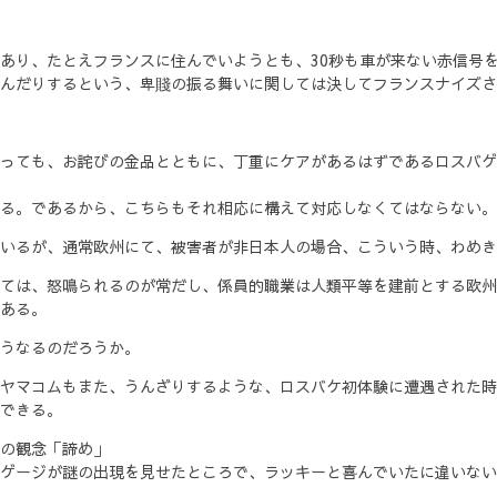
あり、たとえフランスに住んでいようとも、30秒も車が来ない赤信号
んだりするという、卑賤の振る舞いに関しては決してフランスナイズさ
っても、お詫びの金品とともに、丁重にケアがあるはずであるロスバゲ
る。であるから、こちらもそれ相応に構えて対応しなくてはならない。
いるが、通常欧州にて、被害者が非日本人の場合、こういう時、わめき
ては、怒鳴られるのが常だし、係員的職業は人類平等を建前とする欧州
ある。
うなるのだろうか。
ヤマコムもまた、うんざりするような、ロスバケ初体験に遭遇された時
できる。
の観念「諦め」
ゲージが謎の出現を見せたところで、ラッキーと喜んでいたに違いない