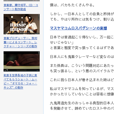
僕は、バカもたくさんやる。
音楽家、網守将平、CD・コ
ンサート制作助成
しかし、一日本人としての自負と矜持が
ても、やはり所作には気をつけ、割り込
マスヤマコムロスバゲシーンの妄想
日本では普通起こり得ないし、万一起こ
音楽プロデューサー、牧村
せいじゃない」
憲一によるコンサート、レ
クチャー・シリーズの制作
と言葉と態度で突っ張ってくるはずであ
日本人にも鬼畜クレーマーなど変なのは
また係員は、こういう問題対応にあたっ
も突っ張るし、という悪のスパイラルで
和食を世界各地の子供に食
これに我ら日本人が巻き込まれた時はど
べてもらうショート・ムー
ビー“オマカセ・フォー・
キッズ”の制作
私はマスヤマコムを知っているが、マス
かかったりしていないことは容易に想像
九鬼周造先生のおっしゃる典型的日本人
を発動させて、諦めていたロスト中のバ